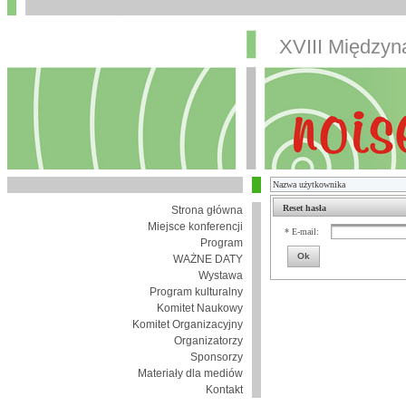
XVIII Między
Reset hasła
Strona główna
Miejsce konferencji
* E-mail:
Program
Ok
WAŻNE DATY
Wystawa
Program kulturalny
Komitet Naukowy
Komitet Organizacyjny
Organizatorzy
Sponsorzy
Materiały dla mediów
Kontakt