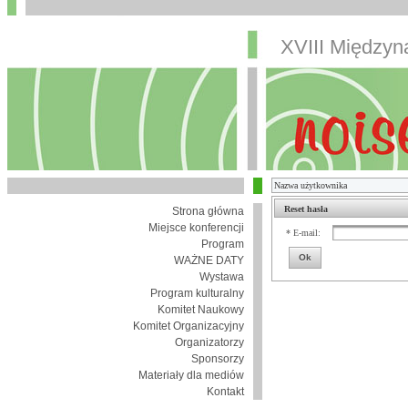
XVIII Między
Reset hasła
Strona główna
Miejsce konferencji
* E-mail:
Program
Ok
WAŻNE DATY
Wystawa
Program kulturalny
Komitet Naukowy
Komitet Organizacyjny
Organizatorzy
Sponsorzy
Materiały dla mediów
Kontakt