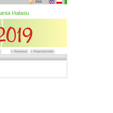
RSS
ania Hałasu
Rejestracja
Przypomnij hasło