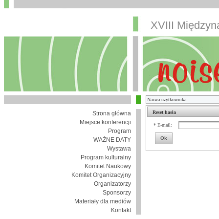
XVIII Między
Reset hasła
Strona główna
Miejsce konferencji
* E-mail:
Program
Ok
WAŻNE DATY
Wystawa
Program kulturalny
Komitet Naukowy
Komitet Organizacyjny
Organizatorzy
Sponsorzy
Materiały dla mediów
Kontakt