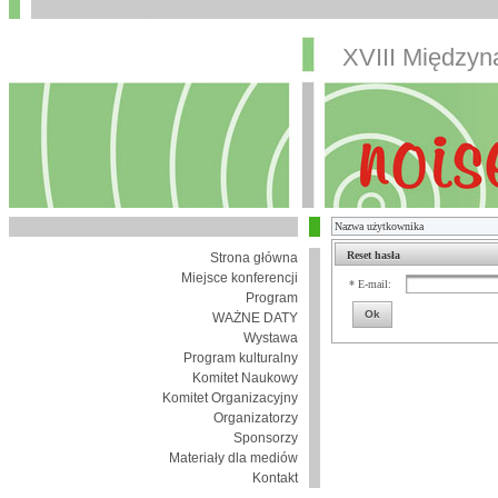
XVIII Między
Reset hasła
Strona główna
Miejsce konferencji
* E-mail:
Program
Ok
WAŻNE DATY
Wystawa
Program kulturalny
Komitet Naukowy
Komitet Organizacyjny
Organizatorzy
Sponsorzy
Materiały dla mediów
Kontakt