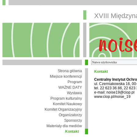
XVIII Między
Strona główna
Kontakt
Miejsce konferencji
Centralny Instytut Ochr
Program
ul. Czerniakowska 16, 0
WAŻNE DATY
tel. 22 623 36 86, 22 623
e-mail: noise19@ciop.pl
Wystawa
www.ciop.pl/noise_19
Program kulturalny
Komitet Naukowy
Komitet Organizacyjny
Organizatorzy
Sponsorzy
Materiały dla mediów
Kontakt