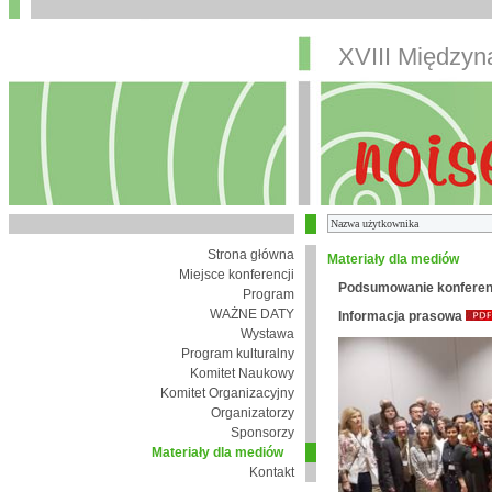
XVIII Między
Strona główna
Materiały dla mediów
Miejsce konferencji
Podsumowanie konferen
Program
WAŻNE DATY
Informacja prasowa
Wystawa
Program kulturalny
Komitet Naukowy
Komitet Organizacyjny
Organizatorzy
Sponsorzy
Materiały dla mediów
Kontakt