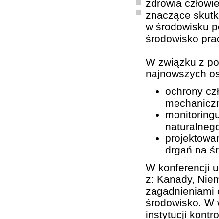
zdrowia człowie
znaczące skutk
w środowisku p
środowisko pra
W związku z po
najnowszych os
ochrony cz
mechanicz
monitoring
naturalnego
projektowan
drgań na ś
W konferencji u
z: Kanady, Niem
zagadnieniami o
środowisko. W w
instytucji kont