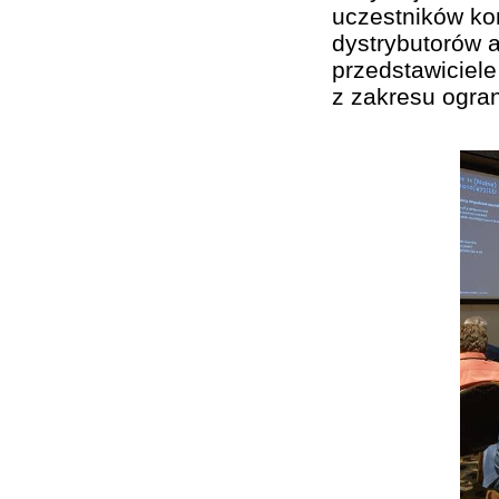
uczestników kon
dystrybutorów a
przedstawiciel
z zakresu ogran