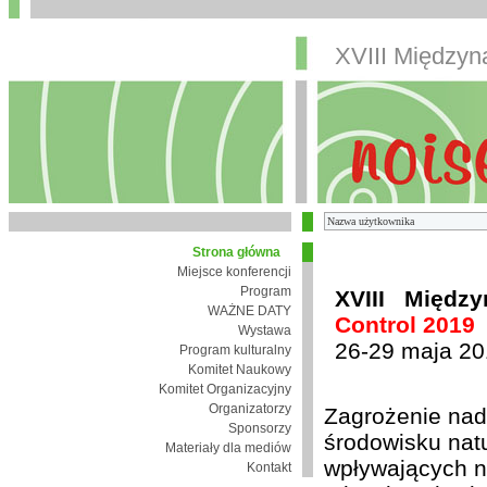
XVIII Między
Strona główna
Miejsce konferencji
Program
XVIII Międz
WAŻNE DATY
Control 2019
Wystawa
26-29 maja 20
Program kulturalny
Komitet Naukowy
Komitet Organizacyjny
Organizatorzy
Zagrożenie nad
Sponsorzy
środowisku nat
Materiały dla mediów
wpływających n
Kontakt