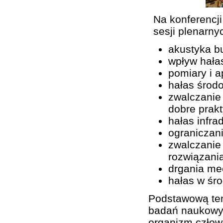
Na konferencj
sesji plenarny
akustyka b
wpływ hała
pomiary i a
hałas środ
zwalczanie
dobre prak
hałas infra
ograniczan
zwalczanie
rozwiązani
drgania me
hałas w śro
Podstawową tem
badań naukowyc
organizm człow