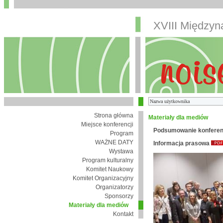
XVIII Między
Strona główna
Materiały dla mediów
Miejsce konferencji
Podsumowanie konferen
Program
WAŻNE DATY
Informacja prasowa
Wystawa
Program kulturalny
Komitet Naukowy
Komitet Organizacyjny
Organizatorzy
Sponsorzy
Materiały dla mediów
Kontakt