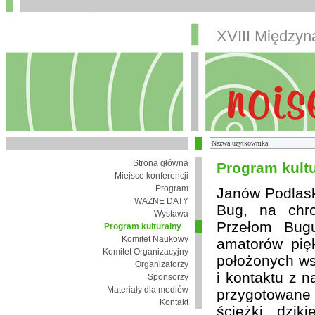
XVIII Między
Strona główna
Program kult
Miejsce konferencji
Program
Janów Podlaski
WAŻNE DATY
Bug, na chro
Wystawa
Przełom Bugu
Program kulturalny
Komitet Naukowy
amatorów pię
Komitet Organizacyjny
położonych wsi
Organizatorzy
i kontaktu z 
Sponsorzy
Materiały dla mediów
przygotowane
Kontakt
ścieżki, dzik