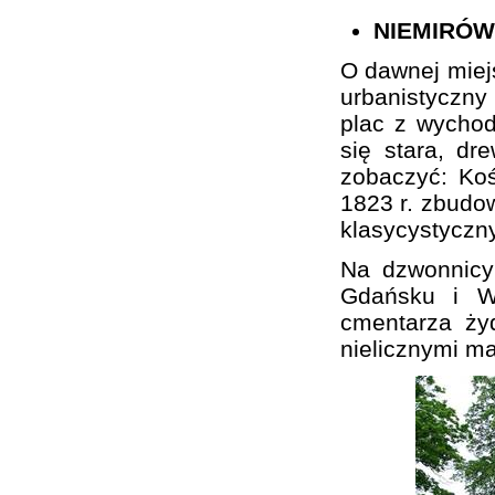
NIEMIRÓW
O dawnej miej
urbanistyczn
plac z wychod
się stara, d
zobaczyć: Koś
1823 r. zbudo
klasycystyczn
Na dzwonnicy
Gdańsku i Wa
cmentarza ży
nielicznymi m