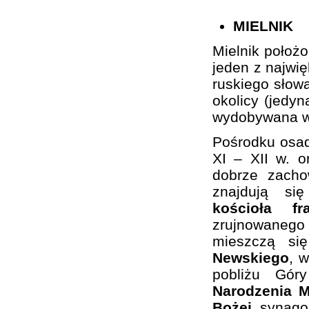
MIELNIK
Mielnik położ
jeden z najwi
ruskiego słowa
okolicy (jedy
wydobywana w 
Pośrodku osa
XI – XII w. 
dobrze zacho
znajdują si
kościoła f
zrujnowaneg
mieszczą si
Newskiego
, 
pobliżu Gó
Narodzenia M
Bożej
, synago