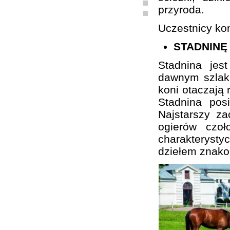
przyroda.
Uczestnicy kon
STADNINĘ
Stadnina je
dawnym szlaku
koni otaczają 
Stadnina pos
Najstarszy z
ogierów czo
charakterystyc
dziełem znako