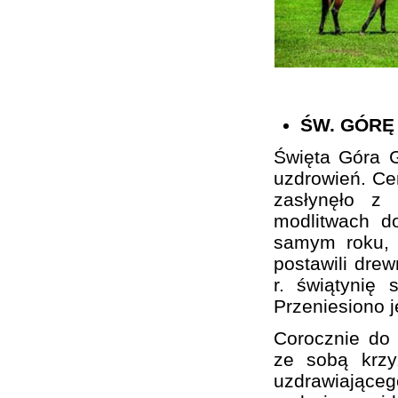
ŚW. GÓRĘ
Święta Góra G
uzdrowień. Cer
zasłynęło z
modlitwach d
samym roku, 
postawili drew
r. świątynię 
Przeniesiono 
Corocznie do 
ze sobą krzy
uzdrawiającego