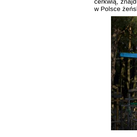
cerkwią, znajd
w Polsce żeńs