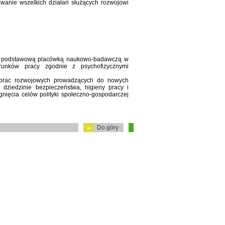
wanie wszelkich działań służących rozwojowi
 podstawową placówką naukowo-badawczą w
runków pracy zgodnie z psychofizycznymi
i prac rozwojowych prowadzących do nowych
 dziedzinie bezpieczeństwa, higieny pracy i
nięcia celów polityki społeczno-gospodarczej
Do góry