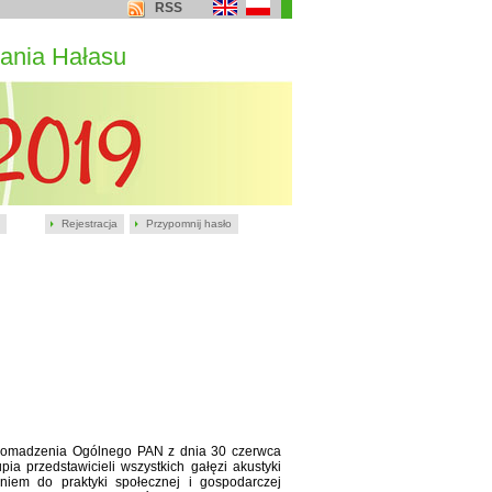
RSS
ania Hałasu
Rejestracja
Przypomnij hasło
romadzenia Ogólnego PAN z dnia 30 czerwca
a przedstawicieli wszystkich gałęzi akustyki
niem do praktyki społecznej i gospodarczej