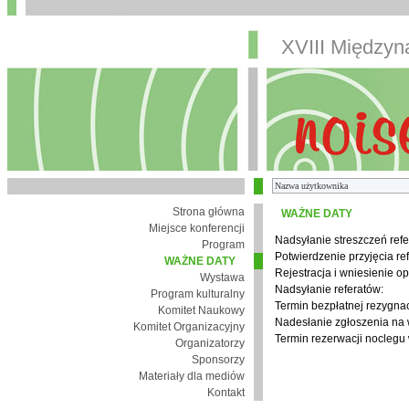
XVIII Między
Strona główna
WAŻNE DATY
Miejsce konferencji
Nadsyłanie streszczeń refe
Program
Potwierdzenie przyjęcia re
WAŻNE DATY
Rejestracja i wniesienie op
Wystawa
Nadsyłanie referatów:
Program kulturalny
Termin bezpłatnej rezygnacj
Komitet Naukowy
Nadesłanie zgłoszenia na
Komitet Organizacyjny
Termin rezerwacji noclegu 
Organizatorzy
Sponsorzy
Materiały dla mediów
Kontakt