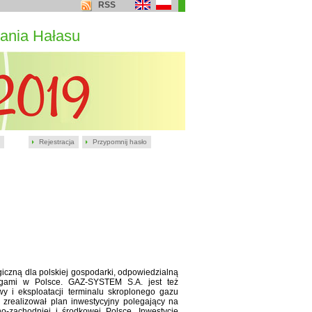
RSS
ania Hałasu
Rejestracja
Przypomnij hasło
egiczną dla polskiej gospodarki, odpowiedzialną
ągami w Polsce. GAZ-SYSTEM S.A. jest też
y i eksploatacji terminalu skroplonego gazu
realizował plan inwestycyjny polegający na
zachodniej i środkowej Polsce. Inwestycje