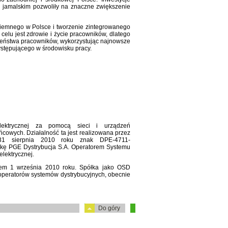
u jamalskim pozwoliły na znaczne zwiększenie
iemnego w Polsce i tworzenie zintegrowanego
elu jest zdrowie i życie pracowników, dlatego
eństwa pracowników, wykorzystując najnowsze
występującego w środowisku pracy.
elektrycznej za pomocą sieci i urządzeń
ńcowych. Działalność ta jest realizowana przez
31 sierpnia 2010 roku znak DPE-4711-
łkę PGE Dystrybucja S.A. Operatorem Systemu
lektrycznej.
iem 1 września 2010 roku. Spółka jako OSD
 operatorów systemów dystrybucyjnych, obecnie
Do góry