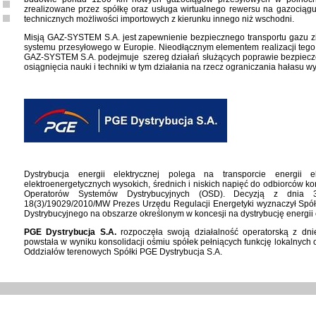
zrealizowane przez spółkę oraz usługa wirtualnego rewersu na gazociąg
technicznych możliwości importowych z kierunku innego niż wschodni.
Misją GAZ-SYSTEM S.A. jest zapewnienie bezpiecznego transportu gazu z
systemu przesyłowego w Europie. Nieodłącznym elementem realizacji tego c
GAZ-SYSTEM S.A. podejmuje szereg działań służących poprawie bezpiecz
osiągnięcia nauki i techniki w tym działania na rzecz ograniczania hałasu 
Dystrybucja energii elektrycznej polega na transporcie energii 
elektroenergetycznych wysokich, średnich i niskich napięć do odbiorców ko
Operatorów Systemów Dystrybucyjnych (OSD). Decyzją z dnia 
18(3)/19029/2010/MW Prezes Urzędu Regulacji Energetyki wyznaczył Spó
Dystrybucyjnego na obszarze określonym w koncesji na dystrybucję energii e
PGE Dystrybucja S.A.
rozpoczęła swoją działalność operatorską z dn
powstała w wyniku konsolidacji ośmiu spółek pełniących funkcję lokalnych
Oddziałów terenowych Spółki PGE Dystrybucja S.A.