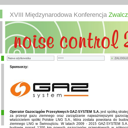
XVIII Międzynarodowa Konferencja
Zwalcz
ZALOGUJ
Sponsorzy:
Operator Gazociągów Przesyłowych GAZ-SYSTEM S.A.
jest spółką strat
za przesył gazu ziemnego oraz zarządzanie najważniejszymi gazoci
właścicielem spółki Polskie LNG S.A., która została powołana do budow
ziemnego LNG w Świnoujściu. W latach 2009 - 2015 GAZ-SYSTEM S.A. z
budowie ponad 1200 km nowych gazociągów przesyłowych w północno-