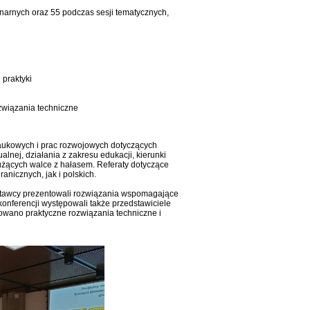
enarnych oraz 55 podczas sesji tematycznych,
 praktyki
związania techniczne
naukowych i prac rozwojowych dotyczących
nej, działania z zakresu edukacji, kierunki
łużących walce z hałasem. Referaty dotyczące
nicznych, jak i polskich.
wystawcy prezentowali rozwiązania wspomagające
onferencji występowali także przedstawiciele
owano praktyczne rozwiązania techniczne i