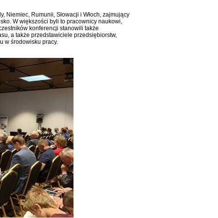
ady, Niemiec, Rumunii, Słowacji i Włoch, zajmujący
sko. W większości byli to pracownicy naukowi,
czestników konferencji stanowili także
su, a także przedstawiciele przedsiębiorstw,
u w środowisku pracy.