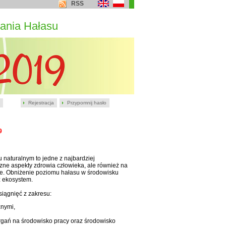
RSS
ania Hałasu
Rejestracja
Przypomnij hasło
9
naturalnym to jedne z najbardziej
ne aspekty zdrowia człowieka, ale również na
zne. Obniżenie poziomu hałasu w środowisku
z ekosystem.
iągnięć z zakresu:
znymi,
rgań na środowisko pracy oraz środowisko