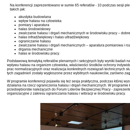
Na konferencji zaprezentowano w sumie 65 referatów - 10 podczas sesji pl
takich jak:
akustyka budowlana
wpływ hałasu na człowieka
pomiary i aparatura
hałas środowiskowy
zwalczanie hałasu i drgań mechanicznych w środowisku pracy – dobre
hałas infradźwiękowy i hałas ultradźwiękowy
ograniczanie hałasu
zwalczanie hałasu i drgań mechanicznych – aparatura pomiarowa i ro
drgania mechaniczne
hałas w środowisku pracy.
Podstawową tematyką referatów plenarnych i sekcyjnych były wyniki badań 
wpływu hałasu na organizm człowieka, właściwości środków ochrony indywidual
prac normalizacyjnych oraz realizacja konkretnych rozwiązań technicznych s
tych zagadnień zostały wygłoszone przez wybitnych naukowców, zarówno zagra
W programie konferencji pojawiła się też sesja praktyczna, podczas której 
działania na rzecz ograniczenia hałasu i drgań mechanicznych. W programie k
przedsiębiorstw należących do Forum Liderów Bezpiecznej Pracy - zaprezent
organizacyjne z zakresu ograniczania hałasu i wibracji w środowisku pracy.