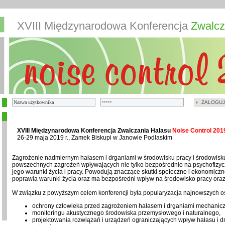
XVIII Międzynarodowa Konferencja
Zwalcz
ZALOGUJ
XVIII Międzynarodowa Konferencja Zwalczania Hałasu
Noise Control 201
26-29 maja 2019 r., Zamek Biskupi w Janowie Podlaskim
Zagrożenie nadmiernym hałasem i drganiami w środowisku pracy i środowisku 
powszechnych zagrożeń wpływających nie tylko bezpośrednio na psychofizycz
jego warunki życia i pracy. Powodują znaczące skutki społeczne i ekonomic
poprawia warunki życia oraz ma bezpośredni wpływ na środowisko pracy ora
W związku z powyższym celem konferencji była popularyzacja najnowszych os
ochrony człowieka przed zagrożeniem hałasem i drganiami mechanic
monitoringu akustycznego środowiska przemysłowego i naturalnego,
projektowania rozwiązań i urządzeń ograniczających wpływ hałasu i d