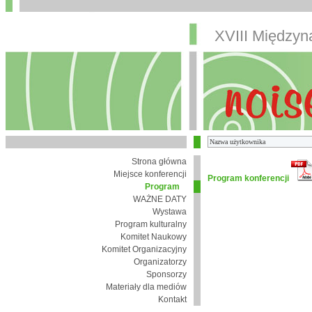
XVIII Między
Strona główna
Miejsce konferencji
Program konferencji
Program
WAŻNE DATY
Wystawa
Program kulturalny
Komitet Naukowy
Komitet Organizacyjny
Organizatorzy
Sponsorzy
Materiały dla mediów
Kontakt