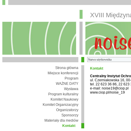
XVIII Między
Strona główna
Kontakt
Miejsce konferencji
Centralny Instytut Ochr
Program
ul. Czerniakowska 16, 0
WAŻNE DATY
tel. 22 623 36 86, 22 623
e-mail: noise19@ciop.pl
Wystawa
www.ciop.pl/noise_19
Program kulturalny
Komitet Naukowy
Komitet Organizacyjny
Organizatorzy
Sponsorzy
Materiały dla mediów
Kontakt