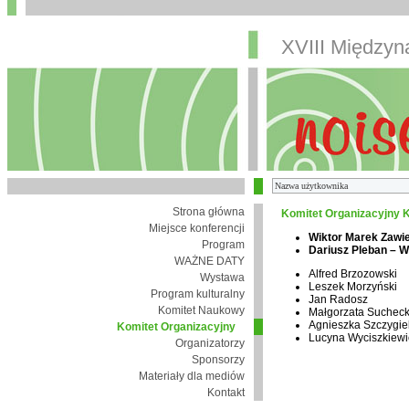
XVIII Między
Strona główna
Komitet Organizacyjny K
Miejsce konferencji
Wiktor Marek Zawi
Program
Dariusz Pleban – 
WAŻNE DATY
Alfred Brzozowski
Wystawa
Leszek Morzyński
Program kulturalny
Jan Radosz
Komitet Naukowy
Małgorzata Suchec
Agnieszka Szczygie
Komitet Organizacyjny
Lucyna Wyciszkiewi
Organizatorzy
Sponsorzy
Materiały dla mediów
Kontakt