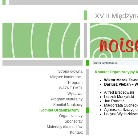
XVIII Między
Strona główna
Komitet Organizacyjny K
Miejsce konferencji
Wiktor Marek Zawi
Program
Dariusz Pleban – 
WAŻNE DATY
Alfred Brzozowski
Wystawa
Leszek Morzyński
Program kulturalny
Jan Radosz
Komitet Naukowy
Małgorzata Suchec
Agnieszka Szczygie
Komitet Organizacyjny
Lucyna Wyciszkiewi
Organizatorzy
Sponsorzy
Materiały dla mediów
Kontakt