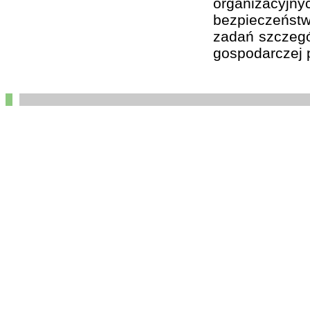
organizacyj
bezpieczeństw
zadań szczegól
gospodarczej p