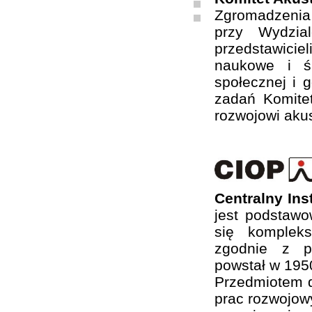
Zgromadzenia
przy Wydzia
przedstawiciel
naukowe i ś
społecznej i 
zadań Komite
rozwojowi akus
Centralny In
jest podstaw
się komplek
zgodnie z ps
powstał w 1950
Przedmiotem d
prac rozwojow