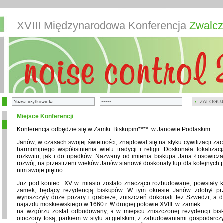
XVIII Międzynarodowa Konferencja
Zwalcz
ZALOGUJ
Miejsce Konferencji
Konferencja odbędzie się w Zamku Biskupim**** w Janowie Podlaskim.
Janów, w czasach swojej świetności, znajdował się na styku cywilizacji zac
harmonijnego współistnienia wielu tradycji i religii. Doskonała lokaliza
rozkwitu, jak i do upadków. Nazwany od imienia biskupa Jana Łosowicza, 
rozwój, na przestrzeni wieków Janów stanowił doskonały łup dla kolejnych p
nim swoje piętno.
Już pod koniec XV w. miasto zostało znacząco rozbudowane, powstały ko
zamek, będący rezydencją biskupów. W tym okresie Janów zdobył pr
wyniszczyły duże pożary i grabieże, zniszczeń dokonali też Szwedzi, a d
najazdu moskiewskiego w 1660 r. W drugiej połowie XVIII w. zamek
na wzgórzu został odbudowany, a w miejscu zniszczonej rezydencji bi
otoczony fosą, parkiem w stylu angielskim, z zabudowaniami gospodarczy