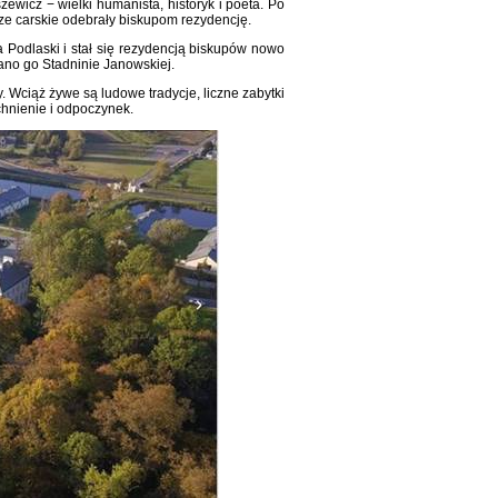
icz − wielki humanista, historyk i poeta. Po
dze carskie odebrały biskupom rezydencję.
 Podlaski i stał się rezydencją biskupów nowo
zano go Stadninie Janowskiej.
 Wciąż żywe są ludowe tradycje, liczne zabytki
tchnienie i odpoczynek.