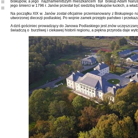
biskupów, a jego najznamienitszym mieszkańcem był biskup Adam Naruszew
jego śmierci w 1796 r. Janów przestał być siedzibą biskupów łuckich, a wła
Na początku XIX w. Janów został oficjalnie przemianowany z Biskupiego na
utworzonej diecezji podlaskiej. Po wojnie zamek przejęło państwo i przeka
A dziś gościniec prowadzący do Janowa Podlaskiego jest znów uczęszczany.
świadczą o burzliwej i ciekawej historii regionu, a piękna przyroda daje wy