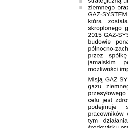
strategiczną d
ziemnego oraz
GAZ-SYSTEM S
która zosta
skroplonego 
2015 GAZ-SYST
budowie pon
północno-zach
przez spółk
jamalskim p
możliwości im
Misją GAZ-SY
gazu ziemne
przesyłowego
celu jest zd
podejmuje sz
pracowników, w
tym działani
środowisku pr