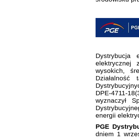
Dystrybucja 
elektrycznej
wysokich, śr
Działalność
Dystrybucyjny
DPE-4711-18(3
wyznaczył S
Dystrybucyjne
energii elektry
PGE Dystrybu
dniem 1 wrze