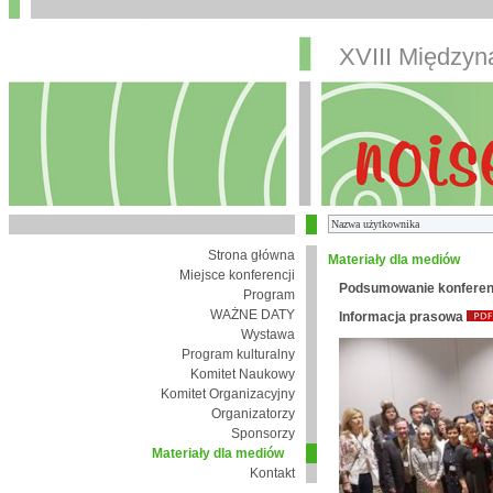
XVIII Między
Strona główna
Materiały dla mediów
Miejsce konferencji
Podsumowanie konferen
Program
WAŻNE DATY
Informacja prasowa
Wystawa
Program kulturalny
Komitet Naukowy
Komitet Organizacyjny
Organizatorzy
Sponsorzy
Materiały dla mediów
Kontakt