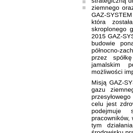
strategiczną d
ziemnego oraz
GAZ-SYSTEM S
która zosta
skroplonego 
2015 GAZ-SYST
budowie pon
północno-zach
przez spółk
jamalskim p
możliwości im
Misją GAZ-SY
gazu ziemne
przesyłowego
celu jest zd
podejmuje sz
pracowników, w
tym działani
środowisku pr