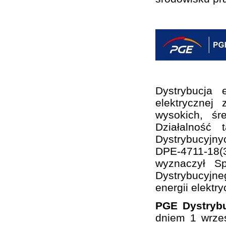
Dystrybucja 
elektrycznej
wysokich, śr
Działalność
Dystrybucyjny
DPE-4711-18(3
wyznaczył S
Dystrybucyjne
energii elektry
PGE Dystrybu
dniem 1 wrze