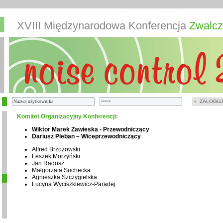
XVIII Międzynarodowa Konferencja
Zwalcz
ZALOGUJ
Komitet Organizacyjny Konferencji:
Wiktor Marek Zawieska - Przewodniczący
Dariusz Pleban – Wiceprzewodniczący
Alfred Brzozowski
Leszek Morzyński
Jan Radosz
Małgorzata Suchecka
Agnieszka Szczygielska
Lucyna Wyciszkiewicz-Paradej