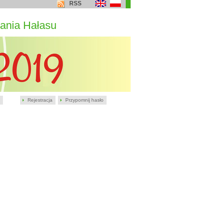
RSS
ania Hałasu
Rejestracja
Przypomnij hasło