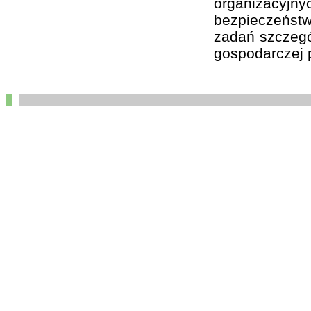
organizacyj
bezpieczeństw
zadań szczegól
gospodarczej p