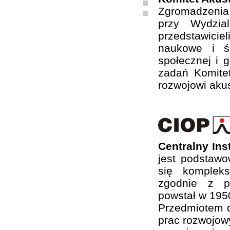
Zgromadzenia
przy Wydzia
przedstawiciel
naukowe i ś
społecznej i 
zadań Komite
rozwojowi akus
Centralny In
jest podstaw
się komplek
zgodnie z ps
powstał w 1950
Przedmiotem d
prac rozwojow