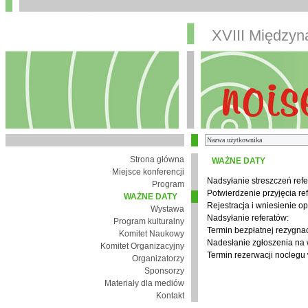
XVIII Między
Strona główna
WAŻNE DATY
Miejsce konferencji
Nadsyłanie streszczeń refe
Program
Potwierdzenie przyjęcia re
WAŻNE DATY
Rejestracja i wniesienie op
Wystawa
Nadsyłanie referatów:
Program kulturalny
Termin bezpłatnej rezygnacj
Komitet Naukowy
Nadesłanie zgłoszenia na
Komitet Organizacyjny
Termin rezerwacji noclegu 
Organizatorzy
Sponsorzy
Materiały dla mediów
Kontakt