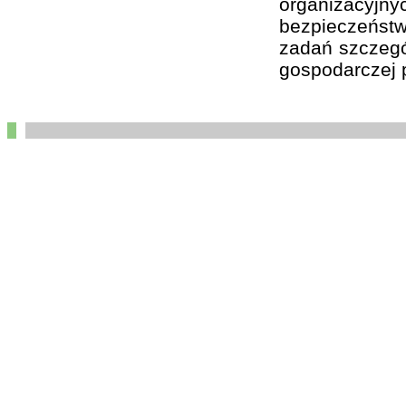
organizacyj
bezpieczeństw
zadań szczegól
gospodarczej p