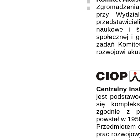
Zgromadzenia
przy Wydzia
przedstawiciel
naukowe i ś
społecznej i 
zadań Komite
rozwojowi akus
Centralny In
jest podstaw
się komplek
zgodnie z ps
powstał w 1950
Przedmiotem d
prac rozwojow