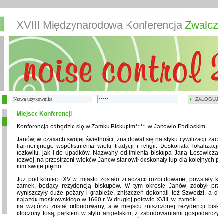
XVIII Międzynarodowa Konferencja
Zwalcz
ZALOGUJ
Miejsce Konferencji
Konferencja odbędzie się w Zamku Biskupim**** w Janowie Podlaskim.
Janów, w czasach swojej świetności, znajdował się na styku cywilizacji zac
harmonijnego współistnienia wielu tradycji i religii. Doskonała lokaliza
rozkwitu, jak i do upadków. Nazwany od imienia biskupa Jana Łosowicza, 
rozwój, na przestrzeni wieków Janów stanowił doskonały łup dla kolejnych p
nim swoje piętno.
Już pod koniec XV w. miasto zostało znacząco rozbudowane, powstały ko
zamek, będący rezydencją biskupów. W tym okresie Janów zdobył pr
wyniszczyły duże pożary i grabieże, zniszczeń dokonali też Szwedzi, a d
najazdu moskiewskiego w 1660 r. W drugiej połowie XVIII w. zamek
na wzgórzu został odbudowany, a w miejscu zniszczonej rezydencji bi
otoczony fosą, parkiem w stylu angielskim, z zabudowaniami gospodarczy