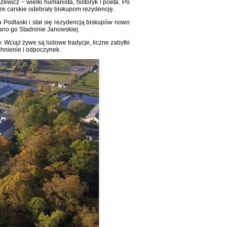
icz − wielki humanista, historyk i poeta. Po
dze carskie odebrały biskupom rezydencję.
 Podlaski i stał się rezydencją biskupów nowo
zano go Stadninie Janowskiej.
 Wciąż żywe są ludowe tradycje, liczne zabytki
tchnienie i odpoczynek.