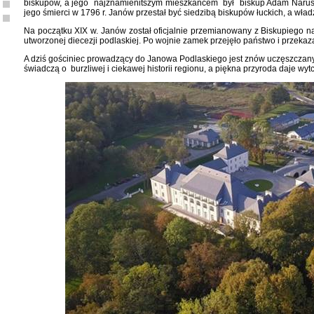
biskupów, a jego najznamienitszym mieszkańcem był biskup Adam Naruszew
jego śmierci w 1796 r. Janów przestał być siedzibą biskupów łuckich, a wła
Na początku XIX w. Janów został oficjalnie przemianowany z Biskupiego na
utworzonej diecezji podlaskiej. Po wojnie zamek przejęło państwo i przeka
A dziś gościniec prowadzący do Janowa Podlaskiego jest znów uczęszczany.
świadczą o burzliwej i ciekawej historii regionu, a piękna przyroda daje wy