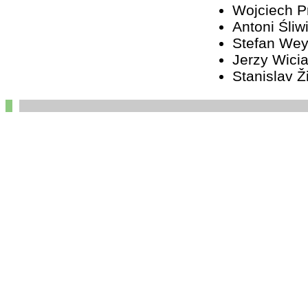
Wojciech 
Antoni Śliw
Stefan We
Jerzy Wici
Stanislav Ž