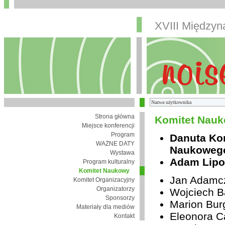
XVIII Między
Strona główna
Komitet Nauk
Miejsce konferencji
Program
Danuta Ko
WAŻNE DATY
Naukoweg
Wystawa
Adam Lipo
Program kulturalny
Komitet Naukowy
Jan Adamc
Komitet Organizacyjny
Organizatorzy
Wojciech B
Sponsorzy
Marion Bur
Materiały dla mediów
Eleonora Ca
Kontakt