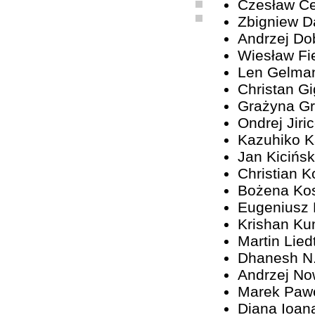
Czesław C
Zbigniew D
Andrzej Do
Wiesław Fi
Len Gelma
Christan G
Grażyna G
Ondrej Jiri
Kazuhiko 
Jan Kicińsk
Christian K
Bożena Ko
Eugeniusz
Krishan Ku
Martin Lied
Dhanesh N
Andrzej No
Marek Paw
Diana Ioan