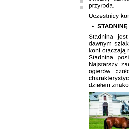
przyroda.
Uczestnicy kon
STADNINĘ
Stadnina je
dawnym szlaku
koni otaczają 
Stadnina pos
Najstarszy z
ogierów czo
charakterystyc
dziełem znako