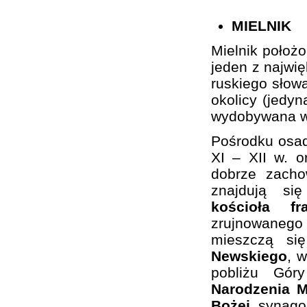
MIELNIK
Mielnik położ
jeden z najwi
ruskiego słowa
okolicy (jedy
wydobywana w 
Pośrodku osa
XI – XII w. 
dobrze zacho
znajdują si
kościoła f
zrujnowaneg
mieszczą si
Newskiego
, 
pobliżu Gó
Narodzenia M
Bożej
, synago