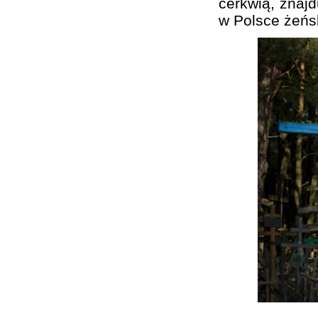
cerkwią, znajd
w Polsce żeńs