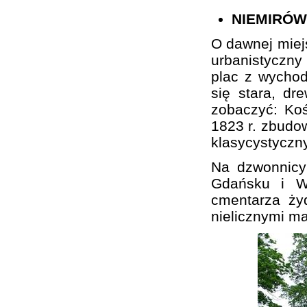
NIEMIRÓW
O dawnej miej
urbanistyczn
plac z wychod
się stara, d
zobaczyć: Koś
1823 r. zbudo
klasycystyczn
Na dzwonnicy
Gdańsku i Wa
cmentarza ży
nielicznymi m