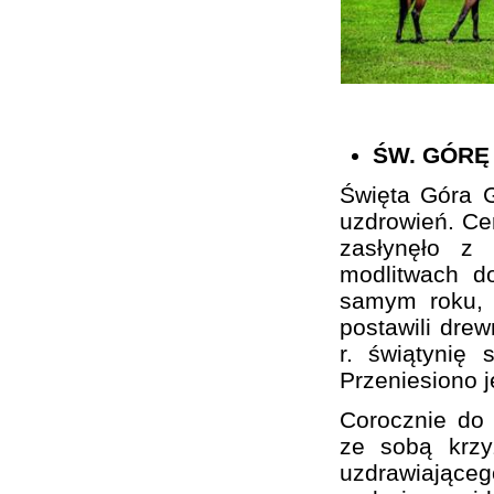
ŚW. GÓRĘ
Święta Góra G
uzdrowień. Cer
zasłynęło z
modlitwach d
samym roku, 
postawili drew
r. świątynię 
Przeniesiono 
Corocznie do 
ze sobą krzy
uzdrawiającego