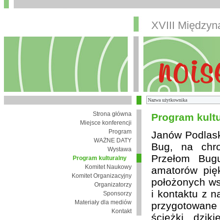
XVIII Między
Strona główna
Program kult
Miejsce konferencji
Program
Janów Podlaski
WAŻNE DATY
Bug, na chro
Wystawa
Przełom Bugu
Program kulturalny
Komitet Naukowy
amatorów pię
Komitet Organizacyjny
położonych wsi
Organizatorzy
i kontaktu z 
Sponsorzy
Materiały dla mediów
przygotowane
Kontakt
ścieżki, dzik