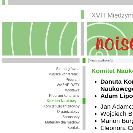
XVIII Między
Strona główna
Komitet Nauk
Miejsce konferencji
Program
Danuta Ko
WAŻNE DATY
Naukoweg
Wystawa
Adam Lipo
Program kulturalny
Komitet Naukowy
Jan Adamc
Komitet Organizacyjny
Organizatorzy
Wojciech B
Sponsorzy
Marion Bur
Materiały dla mediów
Eleonora Ca
Kontakt