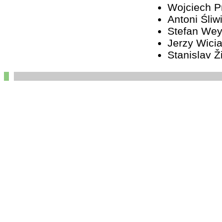
Wojciech 
Antoni Śliw
Stefan We
Jerzy Wici
Stanislav Ž