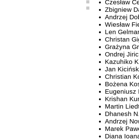
Czesław C
Zbigniew D
Andrzej Do
Wiesław Fi
Len Gelma
Christan G
Grażyna G
Ondrej Jiri
Kazuhiko 
Jan Kicińsk
Christian K
Bożena Ko
Eugeniusz
Krishan Ku
Martin Lied
Dhanesh N
Andrzej No
Marek Paw
Diana Ioan