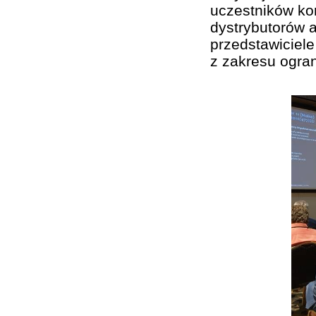
uczestników kon
dystrybutorów a
przedstawiciel
z zakresu ogran