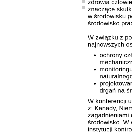
zdrowia człowie
znaczące skutk
w środowisku p
środowisko pra
W związku z po
najnowszych os
ochrony cz
mechanicz
monitoring
naturalnego
projektowan
drgań na ś
W konferencji u
z: Kanady, Niem
zagadnieniami o
środowisko. W w
instytucji kont