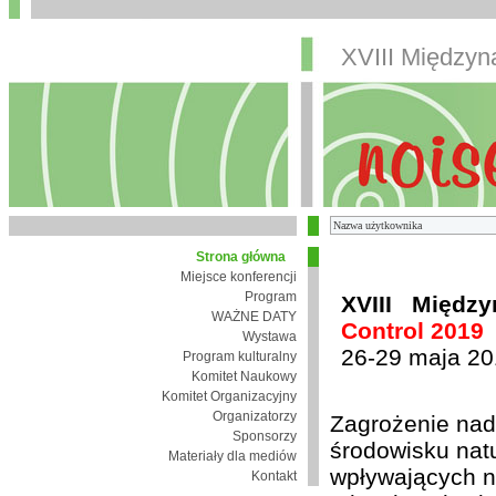
XVIII Między
Strona główna
Miejsce konferencji
Program
XVIII Międz
WAŻNE DATY
Control 2019
Wystawa
26-29 maja 20
Program kulturalny
Komitet Naukowy
Komitet Organizacyjny
Organizatorzy
Zagrożenie nad
Sponsorzy
środowisku nat
Materiały dla mediów
wpływających n
Kontakt