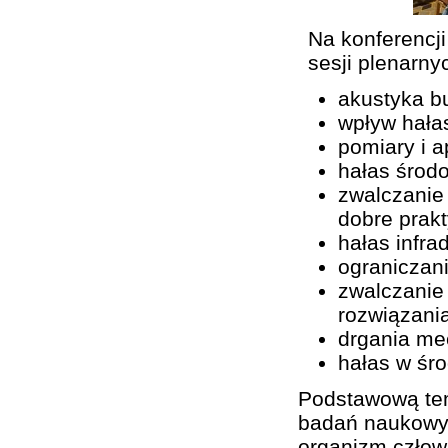
Na konferencj
sesji plenarny
akustyka b
wpływ hała
pomiary i a
hałas środ
zwalczanie
dobre prak
hałas infra
ograniczan
zwalczanie
rozwiązani
drgania me
hałas w śro
Podstawową tem
badań naukowyc
organizm człow