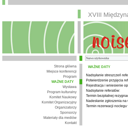
XVIII Między
Strona główna
WAŻNE DATY
Miejsce konferencji
Nadsyłanie streszczeń refe
Program
Potwierdzenie przyjęcia re
WAŻNE DATY
Rejestracja i wniesienie op
Wystawa
Nadsyłanie referatów:
Program kulturalny
Termin bezpłatnej rezygnacj
Komitet Naukowy
Nadesłanie zgłoszenia na
Komitet Organizacyjny
Termin rezerwacji noclegu 
Organizatorzy
Sponsorzy
Materiały dla mediów
Kontakt