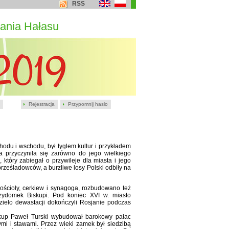
RSS
ania Hałasu
Rejestracja
Przypomnij hasło
hodu i wschodu, był tyglem kultur i przykładem
cja przyczyniła się zarówno do jego wielkiego
który zabiegał o przywileje dla miasta i jego
rześladowców, a burzliwe losy Polski odbiły na
ścioły, cerkiew i synagoga, rozbudowano też
zydomek Biskupi. Pod koniec XVI w. miasto
zieło dewastacji dokończyli Rosjanie podczas
skup Paweł Turski wybudował barokowy pałac
mi i stawami. Przez wieki zamek był siedzibą