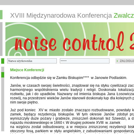
XVIII Międzynarodowa Konferencja
Zwalcz
ZALOGUJ
Miejsce Konferencji
Konferencja odbędzie się w Zamku Biskupim**** w Janowie Podlaskim.
Janów, w czasach swojej świetności, znajdował się na styku cywilizacji zac
harmonijnego współistnienia wielu tradycji i religii. Doskonała lokaliza
rozkwitu, jak i do upadków. Nazwany od imienia biskupa Jana Łosowicza, 
rozwój, na przestrzeni wieków Janów stanowił doskonały łup dla kolejnych p
nim swoje piętno.
Już pod koniec XV w. miasto zostało znacząco rozbudowane, powstały ko
zamek, będący rezydencją biskupów. W tym okresie Janów zdobył pr
wyniszczyły duże pożary i grabieże, zniszczeń dokonali też Szwedzi, a d
najazdu moskiewskiego w 1660 r. W drugiej połowie XVIII w. zamek
na wzgórzu został odbudowany, a w miejscu zniszczonej rezydencji bi
otoczony fosą, parkiem w stylu angielskim, z zabudowaniami gospodarczy