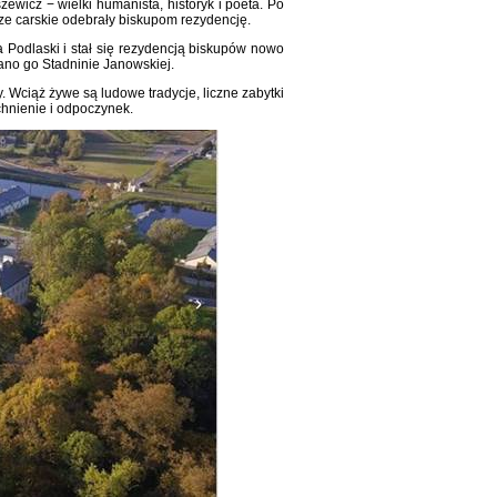
icz − wielki humanista, historyk i poeta. Po
dze carskie odebrały biskupom rezydencję.
 Podlaski i stał się rezydencją biskupów nowo
zano go Stadninie Janowskiej.
 Wciąż żywe są ludowe tradycje, liczne zabytki
tchnienie i odpoczynek.