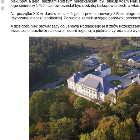
biskupów, a jego najznamienitszym mieszkańcem był biskup Adam Naruszew
jego śmierci w 1796 r. Janów przestał być siedzibą biskupów łuckich, a wła
Na początku XIX w. Janów został oficjalnie przemianowany z Biskupiego na
utworzonej diecezji podlaskiej. Po wojnie zamek przejęło państwo i przeka
A dziś gościniec prowadzący do Janowa Podlaskiego jest znów uczęszczany.
świadczą o burzliwej i ciekawej historii regionu, a piękna przyroda daje wy