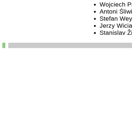
Wojciech 
Antoni Śliw
Stefan We
Jerzy Wici
Stanislav Ž