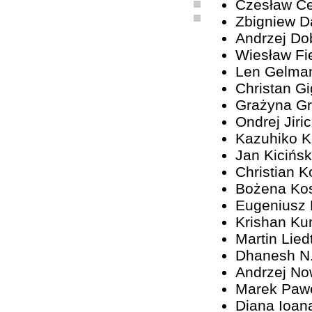
Czesław C
Zbigniew D
Andrzej Do
Wiesław Fi
Len Gelma
Christan G
Grażyna G
Ondrej Jiri
Kazuhiko 
Jan Kicińsk
Christian K
Bożena Ko
Eugeniusz
Krishan Ku
Martin Lied
Dhanesh N
Andrzej No
Marek Paw
Diana Ioan