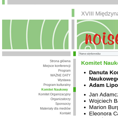
XVIII Między
Strona główna
Komitet Nauk
Miejsce konferencji
Program
Danuta Ko
WAŻNE DATY
Naukoweg
Wystawa
Adam Lipo
Program kulturalny
Komitet Naukowy
Jan Adamc
Komitet Organizacyjny
Organizatorzy
Wojciech B
Sponsorzy
Marion Bur
Materiały dla mediów
Eleonora Ca
Kontakt