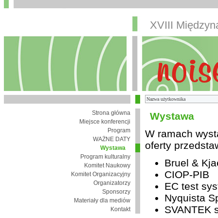
XVIII Między
Strona główna
Wystawa
Miejsce konferencji
Program
W ramach wysta
WAŻNE DATY
oferty przedsta
Wystawa
Program kulturalny
Bruel & Kja
Komitet Naukowy
CIOP-PIB
Komitet Organizacyjny
Organizatorzy
EC test sys
Sponsorzy
Nyquista Sp
Materiały dla mediów
SVANTEK sp
Kontakt