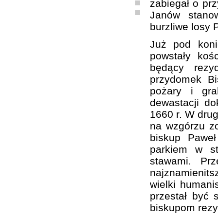
zabiegał o prz
Janów stanow
burzliwe losy 
Już pod kon
powstały koś
będący rezy
przydomek Bi
pożary i gra
dewastacji d
1660 r. W drug
na wzgórzu zo
biskup Paweł
parkiem w st
stawami. Pr
najznamienit
wielki humanis
przestał być 
biskupom rezy