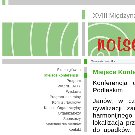
XVIII Między
Strona główna
Miejsce Konfe
Miejsce konferencji
Program
Konferencja
WAŻNE DATY
Podlaskim.
Wystawa
Program kulturalny
Janów, w cza
Komitet Naukowy
cywilizacji 
Komitet Organizacyjny
Organizatorzy
harmonijnego 
Sponsorzy
lokalizacja pr
Materiały dla mediów
do upadków. 
Kontakt