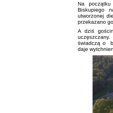
Na początku 
Biskupiego n
utworzonej di
przekazano go
A dziś gości
uczęszczany.
świadczą o bur
daje wytchnien