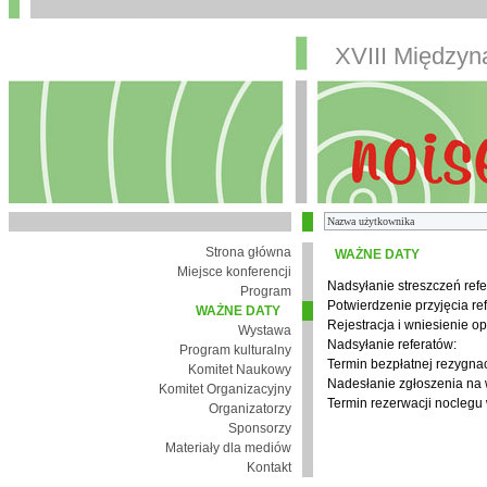
XVIII Między
Strona główna
WAŻNE DATY
Miejsce konferencji
Nadsyłanie streszczeń refe
Program
Potwierdzenie przyjęcia re
WAŻNE DATY
Rejestracja i wniesienie op
Wystawa
Nadsyłanie referatów:
Program kulturalny
Termin bezpłatnej rezygnacj
Komitet Naukowy
Nadesłanie zgłoszenia na
Komitet Organizacyjny
Termin rezerwacji noclegu 
Organizatorzy
Sponsorzy
Materiały dla mediów
Kontakt