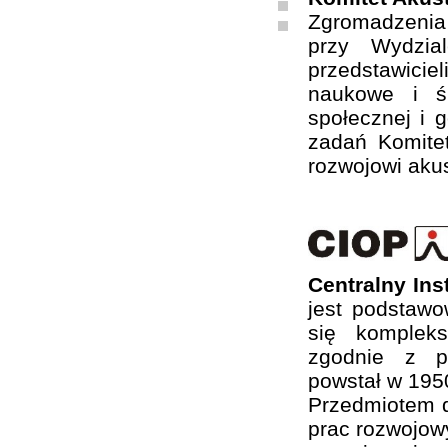
Zgromadzenia
przy Wydzia
przedstawiciel
naukowe i ś
społecznej i 
zadań Komite
rozwojowi akus
Centralny In
jest podstaw
się komplek
zgodnie z ps
powstał w 1950
Przedmiotem d
prac rozwojow