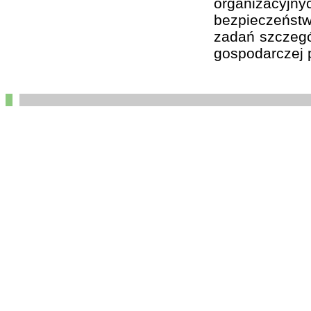
organizacyj
bezpieczeństw
zadań szczegól
gospodarczej p