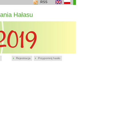
RSS
ania Hałasu
Rejestracja
Przypomnij hasło