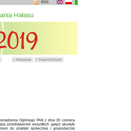
RSS
ania Hałasu
Rejestracja
Przypomnij hasło
romadzenia Ogólnego PAN z dnia 30 czerwca
a przedstawicieli wszystkich gałęzi akustyki
niem do praktyki społecznej i gospodarczej