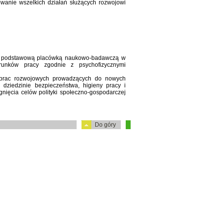
wanie wszelkich działań służących rozwojowi
 podstawową placówką naukowo-badawczą w
runków pracy zgodnie z psychofizycznymi
i prac rozwojowych prowadzących do nowych
 dziedzinie bezpieczeństwa, higieny pracy i
nięcia celów polityki społeczno-gospodarczej
Do góry