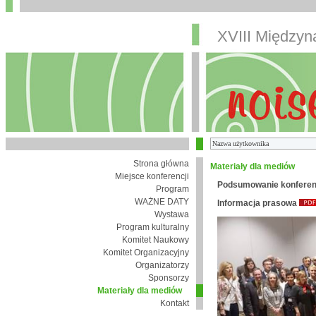
XVIII Między
Strona główna
Materiały dla mediów
Miejsce konferencji
Podsumowanie konferen
Program
WAŻNE DATY
Informacja prasowa
Wystawa
Program kulturalny
Komitet Naukowy
Komitet Organizacyjny
Organizatorzy
Sponsorzy
Materiały dla mediów
Kontakt