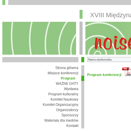
XVIII Między
Strona główna
Miejsce konferencji
Program konferencji
Program
WAŻNE DATY
Wystawa
Program kulturalny
Komitet Naukowy
Komitet Organizacyjny
Organizatorzy
Sponsorzy
Materiały dla mediów
Kontakt