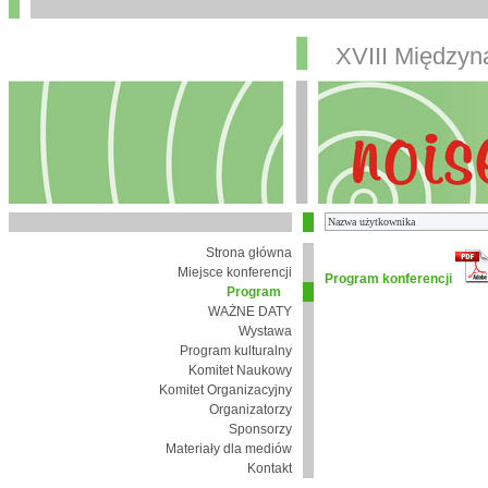
XVIII Między
Strona główna
Miejsce konferencji
Program konferencji
Program
WAŻNE DATY
Wystawa
Program kulturalny
Komitet Naukowy
Komitet Organizacyjny
Organizatorzy
Sponsorzy
Materiały dla mediów
Kontakt