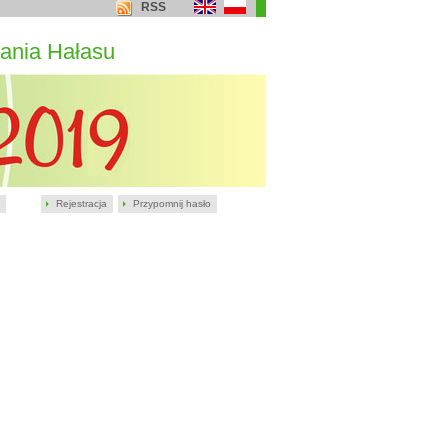
RSS
ania Hałasu
Rejestracja
Przypomnij hasło