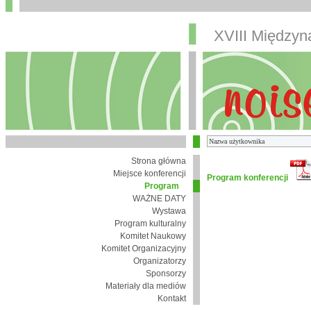
XVIII Między
Strona główna
Miejsce konferencji
Program konferencji
Program
WAŻNE DATY
Wystawa
Program kulturalny
Komitet Naukowy
Komitet Organizacyjny
Organizatorzy
Sponsorzy
Materiały dla mediów
Kontakt