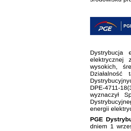
Dystrybucja 
elektrycznej
wysokich, śr
Działalność
Dystrybucyjny
DPE-4711-18(3
wyznaczył S
Dystrybucyjne
energii elektry
PGE Dystrybu
dniem 1 wrze