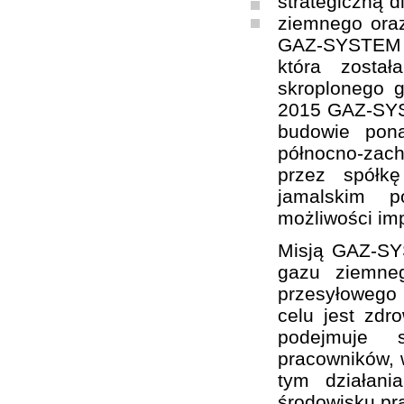
strategiczną d
ziemnego oraz
GAZ-SYSTEM S
która zosta
skroplonego 
2015 GAZ-SYST
budowie pon
północno-zach
przez spółk
jamalskim p
możliwości im
Misją GAZ-SY
gazu ziemne
przesyłowego
celu jest zd
podejmuje sz
pracowników, w
tym działani
środowisku pr