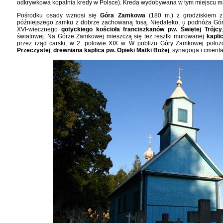
odkrywkowa kopalnia kredy w Polsce). Kreda wydobywana w tym miejscu ma
Pośrodku osady wznosi się
Góra Zamkowa
(180 m.) z grodziskiem z 
późniejszego zamku z dobrze zachowaną fosą. Niedaleko, u podnóża Gór
XVI-wiecznego
gotyckiego kościoła franciszkanów pw. Świętej Trójcy
światowej. Na Górze Zamkowej mieszczą się też resztki murowanej
kapli
przez rząd carski, w 2. połowie XIX w. W pobliżu Góry Zamkowej położ
Przeczystej
,
drewniana kaplica pw. Opieki Matki Bożej
, synagoga i cmenta