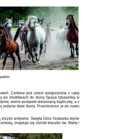
laskim
wień. Cerkiew jest celem pielgrzymów z całej
zy po modlitwach do ikony Spasa Izbawnika w
mii, wierni postawili drewnianą kapliczkę, a z
ały jedynie dwie ikony. Przeniesiono je do nowo
ą krzyże wotywne. Święta Góra Grabarka słynie
erkwią, znajduje się żeński klasztor św. Marty i