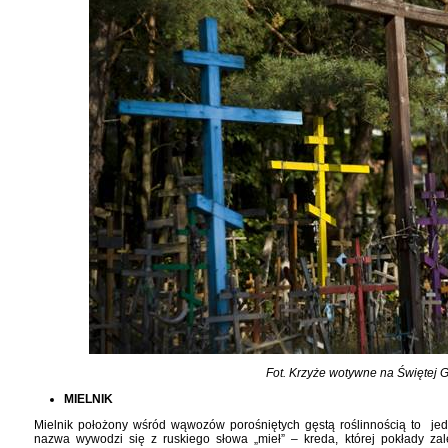
Fot. Krzyże wotywne na Świętej 
MIELNIK
Mielnik położony wśród wąwozów porośniętych gęstą roślinnością to je
nazwa wywodzi się z ruskiego słowa „mieł” – kreda, której pokłady zal