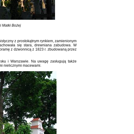
i Matki Bożej
istyczny z prostokątnym rynkiem, zamienionym
zachowała się stara, drewniana zabudowa. W
, bramę z dzwonnicą z 1823 r. zbudowaną przez
sku i Warszawie. Na uwagę zasługują także
ymi nielicznymi macewami.