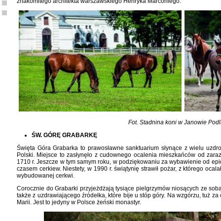
znakomitego architekta warszawskiego Henryka Marconiego.
Fot. Stadnina koni w Janowie Pod
ŚW. GÓRĘ GRABARKĘ
Święta Góra Grabarka to prawosławne sanktuarium słynące z wielu uzdro
Polski. Miejsce to zasłynęło z cudownego ocalenia mieszkańców od zara
1710 r. Jeszcze w tym samym roku, w podziękowaniu za wybawienie od epide
czasem cerkiew. Niestety, w 1990 r. świątynię strawił pożar, z którego ocal
wybudowanej cerkwi.
Corocznie do Grabarki przyjeżdżają tysiące pielgrzymów niosących ze sob
także z uzdrawiającego źródełka, które bije u stóp góry. Na wzgórzu, tuż za c
Marii. Jest to jedyny w Polsce żeński monastyr.