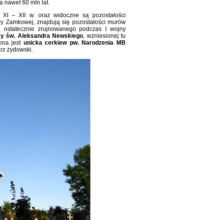
 nawet 60 mln lat.
XI – XII w. oraz widoczne są pozostałości
y Zamkowej, znajdują się pozostałości murów
, ostatecznie zrujnowanego podczas I wojny
cy św. Aleksandra Newskiego
, wzniesionej tu
ona jest
unicka cerkiew pw. Narodzenia MB
rz żydowski.