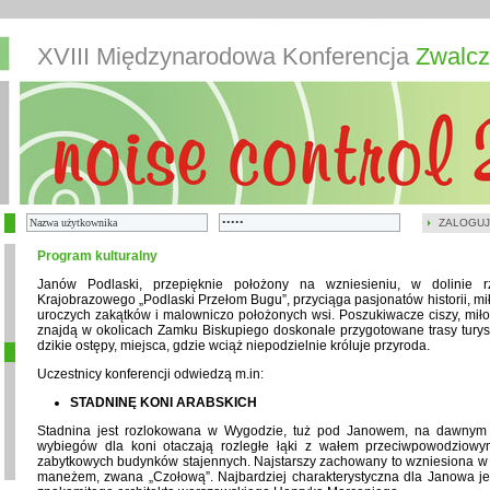
XVIII Międzynarodowa Konferencja
Zwalcz
ZALOGUJ
Program kulturalny
Janów Podlaski, przepięknie położony na wzniesieniu, w dolinie 
Krajobrazowego „Podlaski Przełom Bugu”, przyciąga pasjonatów historii, m
uroczych zakątków i malowniczo położonych wsi. Poszukiwacze ciszy, miłoś
znajdą w okolicach Zamku Biskupiego doskonale przygotowane trasy turysty
dzikie ostępy, miejsca, gdzie wciąż niepodzielnie króluje przyroda.
Uczestnicy konferencji odwiedzą m.in:
STADNINĘ KONI ARABSKICH
Stadnina jest rozlokowana w Wygodzie, tuż pod Janowem, na dawnym s
wybiegów dla koni otaczają rozległe łąki z wałem przeciwpowodziowym
zabytkowych budynków stajennych. Najstarszy zachowany to wzniesiona w 
maneżem, zwana „Czołową”. Najbardziej charakterystyczna dla Janowa jest