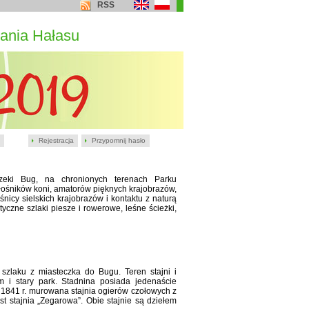
RSS
ania Hałasu
Rejestracja
Przypomnij hasło
rzeki Bug, na chronionych terenach Parku
iłośników koni, amatorów pięknych krajobrazów,
nicy sielskich krajobrazów i kontaktu z naturą
czne szlaki piesze i rowerowe, leśne ścieżki,
zlaku z miasteczka do Bugu. Teren stajni i
 i stary park. Stadnina posiada jedenaście
1841 r. murowana stajnia ogierów czołowych z
 stajnia „Zegarowa”. Obie stajnie są dziełem