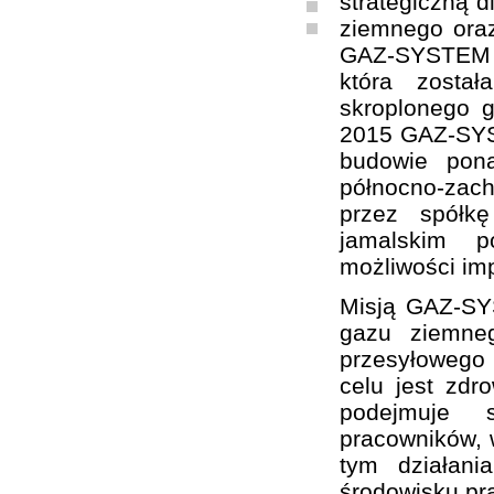
strategiczną d
ziemnego oraz
GAZ-SYSTEM S
która zosta
skroplonego 
2015 GAZ-SYST
budowie pon
północno-zach
przez spółk
jamalskim p
możliwości im
Misją GAZ-SY
gazu ziemne
przesyłowego
celu jest zd
podejmuje sz
pracowników, w
tym działani
środowisku pr