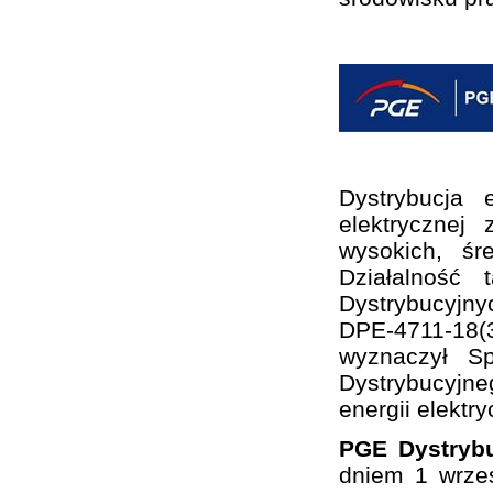
Dystrybucja 
elektrycznej
wysokich, śr
Działalność
Dystrybucyjny
DPE-4711-18(3
wyznaczył S
Dystrybucyjne
energii elektry
PGE Dystrybu
dniem 1 wrze