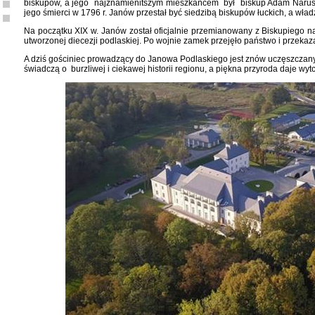
biskupów, a jego najznamienitszym mieszkańcem był biskup Adam Naruszew
jego śmierci w 1796 r. Janów przestał być siedzibą biskupów łuckich, a wła
Na początku XIX w. Janów został oficjalnie przemianowany z Biskupiego na
utworzonej diecezji podlaskiej. Po wojnie zamek przejęło państwo i przeka
A dziś gościniec prowadzący do Janowa Podlaskiego jest znów uczęszczany.
świadczą o burzliwej i ciekawej historii regionu, a piękna przyroda daje wy