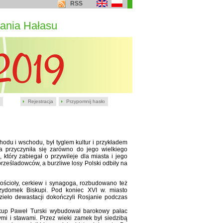
RSS
ania Hałasu
Rejestracja
Przypomnij hasło
hodu i wschodu, był tyglem kultur i przykładem
cja przyczyniła się zarówno do jego wielkiego
który zabiegał o przywileje dla miasta i jego
rześladowców, a burzliwe losy Polski odbiły na
ścioły, cerkiew i synagoga, rozbudowano też
zydomek Biskupi. Pod koniec XVI w. miasto
zieło dewastacji dokończyli Rosjanie podczas
skup Paweł Turski wybudował barokowy pałac
mi i stawami. Przez wieki zamek był siedzibą