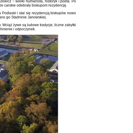
icz − wielki humanista, historyk i poeta. Po
dze carskie odebrały biskupom rezydencję.
 Podlaski i stał się rezydencją biskupów nowo
zano go Stadninie Janowskiej.
 Wciąż żywe są ludowe tradycje, liczne zabytki
tchnienie i odpoczynek.