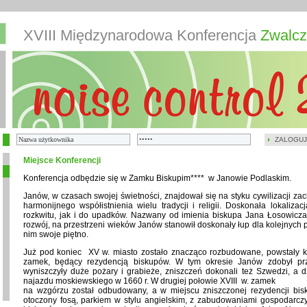
XVIII Międzynarodowa Konferencja
Zwalcz
ZALOGUJ
Miejsce Konferencji
Konferencja odbędzie się w Zamku Biskupim**** w Janowie Podlaskim.
Janów, w czasach swojej świetności, znajdował się na styku cywilizacji zac
harmonijnego współistnienia wielu tradycji i religii. Doskonała lokaliza
rozkwitu, jak i do upadków. Nazwany od imienia biskupa Jana Łosowicza, 
rozwój, na przestrzeni wieków Janów stanowił doskonały łup dla kolejnych p
nim swoje piętno.
Już pod koniec XV w. miasto zostało znacząco rozbudowane, powstały ko
zamek, będący rezydencją biskupów. W tym okresie Janów zdobył pr
wyniszczyły duże pożary i grabieże, zniszczeń dokonali też Szwedzi, a d
najazdu moskiewskiego w 1660 r. W drugiej połowie XVIII w. zamek
na wzgórzu został odbudowany, a w miejscu zniszczonej rezydencji bi
otoczony fosą, parkiem w stylu angielskim, z zabudowaniami gospodarczy